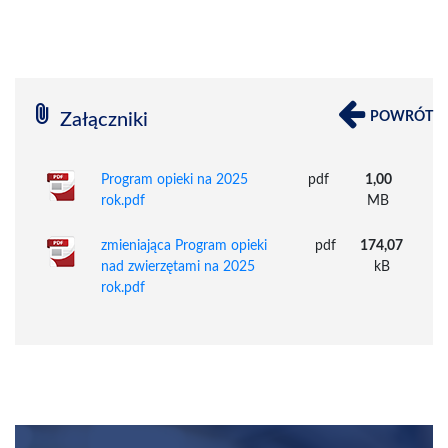
attach_file
Załączniki
POWRÓT
Program opieki na 2025
pdf
1,00
rok.pdf
MB
zmieniająca Program opieki
pdf
174,07
nad zwierzętami na 2025
kB
rok.pdf