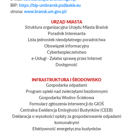
BIP:
https://bip-umbransk.podlaskie.eu
strona:
www.bransk.um.gov.pl/
URZĄD MIASTA
Struktura organizacyjna Urzędu Miasta Brańsk
Poradnik Interesanta
Lista jednostek nieodpłatnego poradnictwa
Obowiązek informacyjny
Cyberbezpieczeństwo
e-Usługi - Załatw sprawę przez Internet
Dostępność
INFRASTRUKTURA I ŚRODOWISKO
Gospodarka odpadami
Program opieki nad zwierzętami bezdomnymi
Gospodarka Wodno-Ściekowa
Formularz zgłoszenia interwencji do GIOŚ
Centralna Ewidencja Emisyjności Budynków (CEEB)
Deklaracja o wysokości opłaty za gospodarowanie odpadami
komunalnymi
Efektywność energetyczna budynków